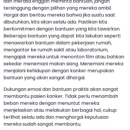
dan merasa enggan meminta bantuan, jangan
tersinggung dengan pilihan yang mereka ambil.
Hargai dan beritau mereka bahwa jika suatu saat
dibutuhkan, kita akan selalu ada. Pastikan kita
berkomitmen dengan bantuan yang kita tawarkan.
Beberapa bantuan yang dapat kita lakukan seperti
menawarkan bantuan dalam pekerjaan rumah,
mengantar ke rumah sakit atau laboratorium,
mengajak mereka untuk menonton film atau bahkan
sekedar menemani makan siang. Menemani mereka
menjalani kehidupan dengan kanker merupakan
bantuan yang akan sangat dihargai.
Dukungan emosi dan bantuan praktis akan sangat
membantu pasien kanker. Tidak perlu menambah
beban mereka dengan menuntut mereka
menjelaskan atau melakukan berbagai hal, cukup
terlihat selalu ada dan menghargai keputusan
mereka sudah sangat membantu.