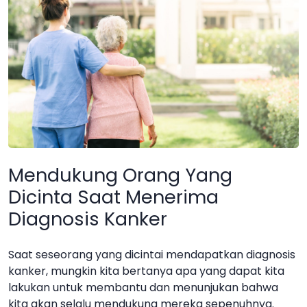
Mendukung Orang Yang
Dicinta Saat Menerima
Diagnosis Kanker
Saat seseorang yang dicintai mendapatkan diagnosis
kanker, mungkin kita bertanya apa yang dapat kita
lakukan untuk membantu dan menunjukan bahwa
kita akan selalu mendukung mereka sepenuhnya.