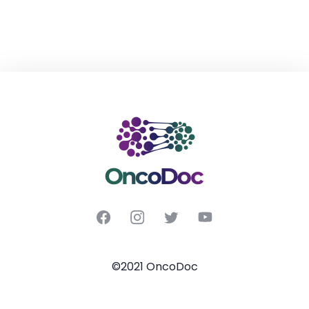
©2021 OncoDoc