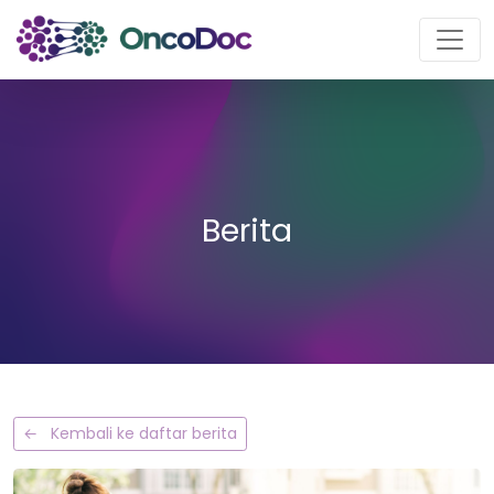
Berita
← Kembali ke daftar berita