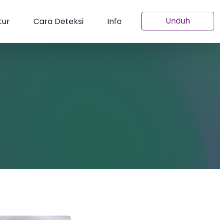
Unduh
tur
Cara Deteksi
Info