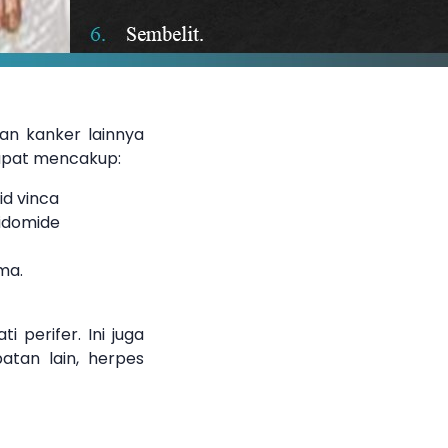
an kanker lainnya
 dapat mencakup:
id vinca
lidomide
oma.
perifer. Ini juga
atan lain, herpes