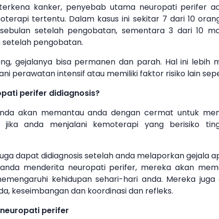
terkena kanker, penyebab utama neuropati perifer 
erapi tertentu. Dalam kasus ini sekitar 7 dari 10 or
sebulan setelah pengobatan, sementara 3 dari 10 ma
n setelah pengobatan.
ng, gejalanya bisa permanen dan parah. Hal ini lebih mu
ni perawatan intensif atau memiliki faktor risiko lain sep
ati perifer didiagnosis?
nda akan memantau anda dengan cermat untuk men
er jika anda menjalani kemoterapi yang berisiko ti
juga dapat didiagnosis setelah anda melaporkan gejala ap
 anda menderita neuropati perifer, mereka akan mem
memengaruhi kehidupan sehari-hari anda. Mereka jug
a, keseimbangan dan koordinasi dan refleks.
 neuropati perifer