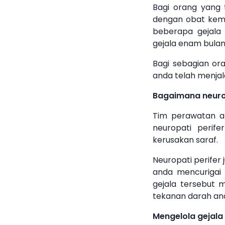
Bagi orang yang 
dengan obat kemot
beberapa gejala 
gejala enam bula
Bagi sebagian ora
anda telah menjala
Bagaimana neurop
Tim perawatan a
neuropati perif
kerusakan saraf.
Neuropati perifer 
anda mencurigai
gejala tersebut 
tekanan darah and
Mengelola gejala