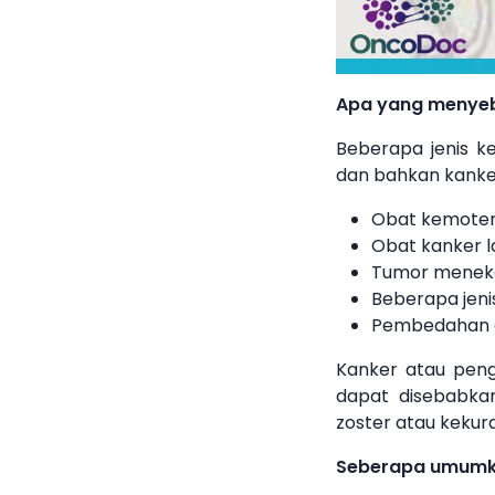
Apa yang menyeb
Beberapa jenis k
dan bahkan kanker
Obat kemotera
Obat kanker l
Tumor menek
Beberapa jeni
Pembedahan at
Kanker atau peng
dapat disebabkan
zoster atau kekur
Seberapa umumka