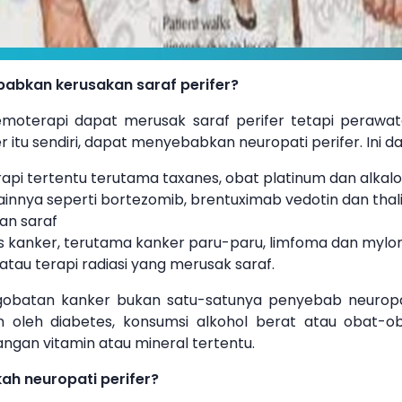
abkan kerusakan saraf perifer?
emoterapi dapat merusak saraf perifer tetapi perawat
 itu sendiri, dapat menyebabkan neuropati perifer. Ini
pi tertentu terutama taxanes, obat platinum dan alkalo
ainnya seperti bortezomib, brentuximab vedotin dan tha
an saraf
s kanker, terutama kanker paru-paru, limfoma dan myl
au terapi radiasi yang merusak saraf.
obatan kanker bukan satu-satunya penyebab neuropati 
 oleh diabetes, konsumsi alkohol berat atau obat-ob
angan vitamin atau mineral tertentu.
h neuropati perifer?