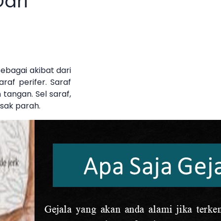
Dari
ebagai akibat dari
af perifer. Saraf
 tangan. Sel saraf,
rusak parah.