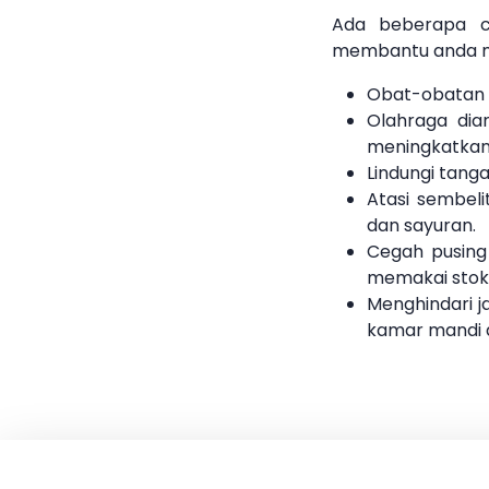
Ada beberapa ca
membantu anda m
Obat-obatan 
Olahraga dia
meningkatkan 
Lindungi tang
Atasi sembel
dan sayuran.
Cegah pusing
memakai stoki
Menghindari j
kamar mandi d