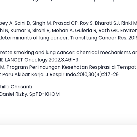
y A, Saini D, Singh M, Prasad CP, Roy S, Bharati SJ, Rinki M,
i N, Kumar S, Sirohi B, Mohan A, Guleria R, Rath GK. Envi
eterminants of lung cancer. Transl Lung Cancer Res. 2019
arette smoking and lung cancer: chemical mechanisms 
HE LANCET Oncology.2002;3:461-9
 LM. Program Perlindungan Kesehatan Respirasi di Tempa
t Paru Akibat Kerja. J Respir Indo.2010;30(4):217-29
dhilla Chrisanti
. Daniel Rizky, SpPD-KHOM