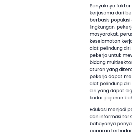
Banyaknya faktor 
kerjasama dari be
berbasis populasi
lingkungan, peker
masyarakat, peru
keselamatan kerj
alat pelindung di
pekerja untuk mew
bidang multisekto
aturan yang dite
pekerja dapat men
alat pelindung dir
diri yang dapat di
kadar pajanan ba
Edukasi menjadi 
dan informasi te
bahayanya penyaki
paparan terhadap