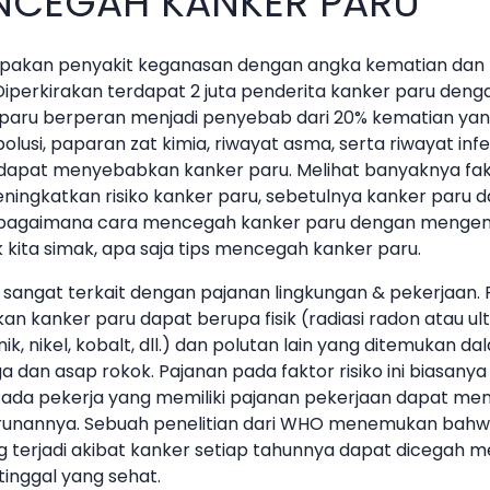
ENCEGAH KANKER PARU
pakan penyakit keganasan dengan angka kematian dan 
iperkirakan terdapat 2 juta penderita kanker paru dengan
 paru berperan menjadi penyebab dari 20% kematian yan
olusi, paparan zat kimia, riwayat asma, serta riwayat inf
g dapat menyebabkan kanker paru. Melihat banyaknya fakt
ningkatkan risiko kanker paru, sebetulnya kanker paru da
ui bagaimana cara mencegah kanker paru dengan mengend
uk kita simak, apa saja tips mencegah kanker paru.
sangat terkait dengan pajanan lingkungan & pekerjaan. F
 kanker paru dapat berupa fisik (radiasi radon atau ultr
ik, nikel, kobalt, dll.) dan polutan lain yang ditemukan dal
dan asap rokok. Pajanan pada faktor risiko ini biasanya 
 Pada pekerja yang memiliki pajanan pekerjaan dapat men
runannya. Sebuah penelitian dari WHO menemukan bahwa
g terjadi akibat kanker setiap tahunnya dapat dicegah me
tinggal yang sehat.