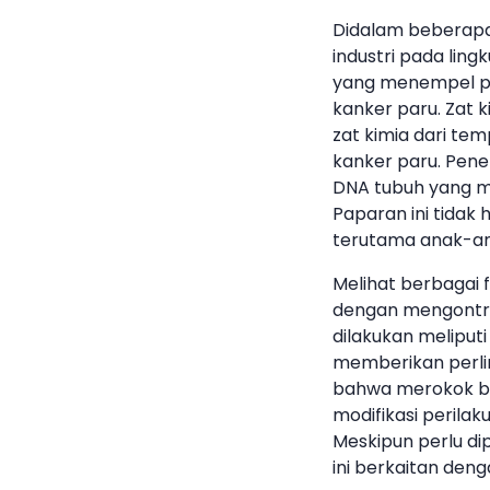
Didalam beberapa
industri pada lin
yang menempel pad
kanker paru. Zat k
zat kimia dari te
kanker paru. Pene
DNA tubuh yang m
Paparan ini tidak
terutama anak-an
Melihat berbagai f
dengan mengontro
dilakukan meliputi
memberikan perli
bahwa merokok ber
modifikasi perila
Meskipun perlu di
ini berkaitan deng