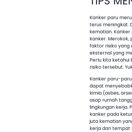
TIPS M
Kanker paru meru
terus meningkat. D
kematian. Kanker
kanker. Merokok, p
faktor risiko yan
eksternal yang me
Perlu kita ketah
risiko tersebut. Y
Kanker paru-paru 
dapat menyebabkan
kimia (asbes, arsen
asap rumah tangga 
lingkungan kerja.
kanker pada ketu
juta kematian yan
kerja dan tempat 