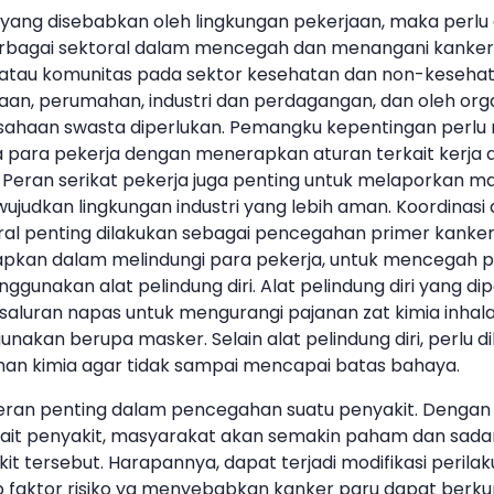
yang disebabkan oleh lingkungan pekerjaan, maka perlu 
rbagai sektoral dalam mencegah dan menangani kanker p
 atau komunitas pada sektor kesehatan dan non-kesehat
jaan, perumahan, industri dan perdagangan, dan oleh orga
sahaan swasta diperlukan. Pemangku kepentingan perl
a para pekerja dengan menerapkan aturan terkait kerja
ri. Peran serikat pekerja juga penting untuk melaporkan 
ujudkan lingkungan industri yang lebih aman. Koordinasi 
ral penting dilakukan sebagai pencegahan primer kanker 
rapkan dalam melindungi para pekerja, untuk mencegah 
ggunakan alat pelindung diri. Alat pelindung diri yang d
i saluran napas untuk mengurangi pajanan zat kimia inhala
gunakan berupa masker. Selain alat pelindung diri, perlu d
han kimia agar tidak sampai mencapai batas bahaya.
peran penting dalam pencegahan suatu penyakit. Dengan
rkait penyakit, masyarakat akan semakin paham dan sad
t tersebut. Harapannya, dapat terjadi modifikasi perilak
 faktor risiko yg menyebabkan kanker paru dapat berku