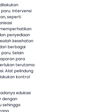
dilakukan
aru. Intervensi
an, seperti
nisasi
u memperhatikan
 dan penyediaan
masalah kesehatan
dari berbagai
paru. Selain
paparan para
iperlukan terutama
si. Alat pelindung
ilakukan kontrol
 adanya edukasi
ar dengan
u sehingga
rang.