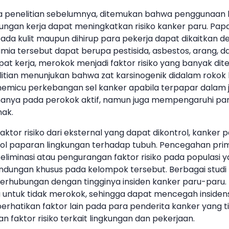
 penelitian sebelumnya, ditemukan bahwa penggunaan 
gkungan kerja dapat meningkatkan risiko kanker paru. Pa
a kulit maupun dihirup para pekerja dapat dikaitkan de
imia tersebut dapat berupa pestisida, asbestos, arang, dan
mpat kerja, merokok menjadi faktor risiko yang banyak di
litian menunjukan bahwa zat karsinogenik didalam rokok
emicu perkebangan sel kanker apabila terpapar dalam 
 hanya pada perokok aktif, namun juga mempengaruhi par
ak.
aktor risiko dari eksternal yang dapat dikontrol, kanker
l paparan lingkungan terhadap tubuh. Pencegahan pri
 eliminasi atau pengurangan faktor risiko pada populasi 
ndungan khusus pada kelompok tersebut. Berbagai stud
hubungan dengan tingginya insiden kanker paru-paru. P
ku untuk tidak merokok, sehingga dapat mencegah insidens
perhatikan faktor lain pada para penderita kanker yang t
an faktor risiko terkait lingkungan dan pekerjaan.