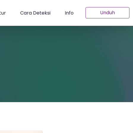
Unduh
tur
Cara Deteksi
Info