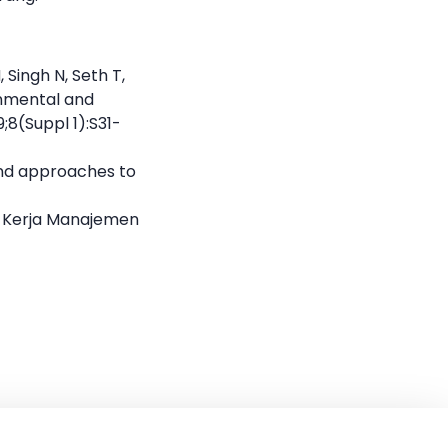
 Singh N, Seth T,
ronmental and
;8(Suppl 1):S31-
and approaches to
t Kerja Manajemen