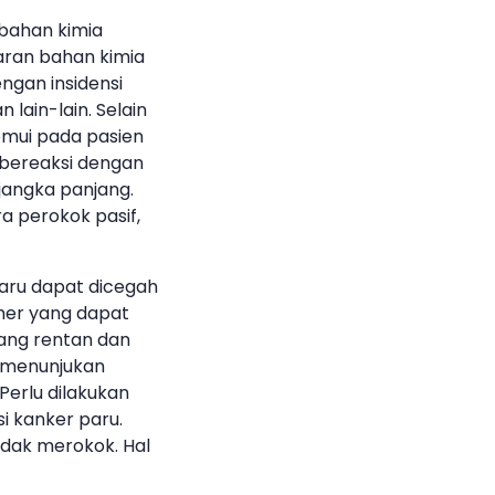
bahan kimia
paran bahan kimia
ngan insidensi
 lain-lain. Selain
temui pada pasien
 bereaksi dengan
jangka panjang.
a perokok pasif,
 paru dapat dicegah
mer yang dapat
yang rentan dan
i menunjukan
erlu dilakukan
i kanker paru.
idak merokok. Hal