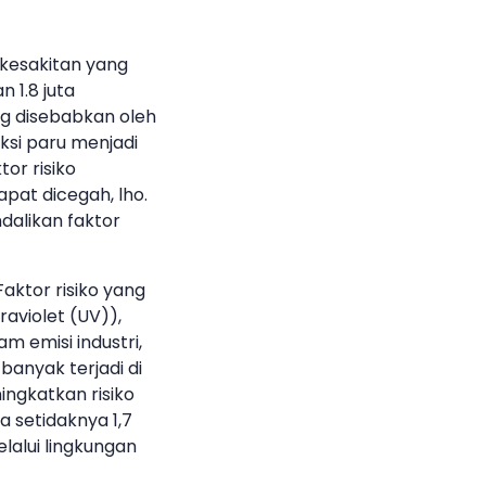
kesakitan yang
 1.8 juta
g disebabkan oleh
eksi paru menjadi
or risiko
pat dicegah, lho.
alikan faktor
aktor risiko yang
aviolet (UV)),
am emisi industri,
banyak terjadi di
ingkatkan risiko
 setidaknya 1,7
lalui lingkungan