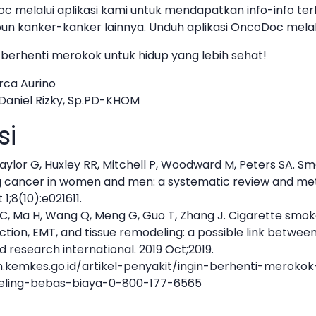
 melalui aplikasi kami untuk mendapatkan info-info terk
un kanker-kanker lainnya. Unduh aplikasi OncoDoc mela
berhenti merokok untuk hidup yang lebih sehat!
orca Aurino
. Daniel Rizky, Sp.PD-KHOM
si
aylor G, Huxley RR, Mitchell P, Woodward M, Peters SA. Smo
ng cancer in women and men: a systematic review and me
1;8(10):e021611.
i C, Ma H, Wang Q, Meng G, Guo T, Zhang J. Cigarette smo
ction, EMT, and tissue remodeling: a possible link betwe
 research international. 2019 Oct;2019.
.kemkes.go.id/artikel-penyakit/ingin-berhenti-meroko
eling-bebas-biaya-0-800-177-6565