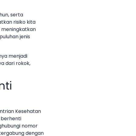
hun, serta
kan risiko kita
n meningkatkan
puluhan jenis
nya menjadi
a dari rokok,
nti
ntrian Kesehatan
 berhenti
nghubungi nomor
t tergabung dengan