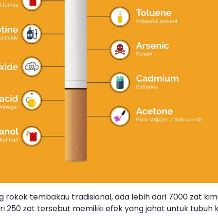
 rokok tembakau tradisional, ada lebih dari 7000 zat ki
ari 250 zat tersebut memiliki efek yang jahat untuk tubuh k