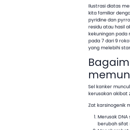
Ilustrasi diatas 
kita familiar den
pyridine dan pyrro
residu atau hasil
kekuningan pada 
pada 7 dari 9 roko
yang melebihi sta
Bagaima
memunc
Sel kanker muncul 
kerusakan akibat 
Zat karsinogenik 
Merusak DNA s
berubah sifat