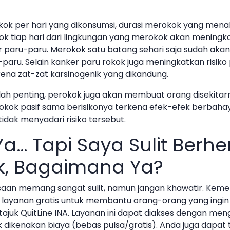
ok per hari yang dikonsumsi, durasi merokok yang mena
k tiap hari dari lingkungan yang merokok akan meningkat
 paru-paru. Merokok satu batang sehari saja sudah aka
-paru. Selain kanker paru rokok juga meningkatkan risiko 
rena zat-zat karsinogenik yang dikandung.
lah penting, perokok juga akan membuat orang disekitar
rokok pasif sama berisikonya terkena efek-efek berbahay
tidak menyadari risiko tersebut.
a… Tapi Saya Sulit Berhe
k, Bagaimana Ya?
aan memang sangat sulit, namun jangan khawatir. Keme
i layanan gratis untuk membantu orang-orang yang ingin
ajuk QuitLine INA. Layanan ini dapat diakses dengan me
 dikenakan biaya (bebas pulsa/gratis). Anda juga dapa