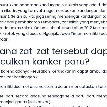
menunjukkan beberapa kandungan zat kimia yang ada di da
gan nikotin, yang ternyata juga merupakan kandungan dar
lidin). Selain itu kita juga sering mendengar kandungan ta
 akhir dari pembakaran tembakau, zat inilah yang menye
noda bekas rokok. Dalam sebuah studi tahun 2012 Kusu
k kretek yang dibuat di Nganjuk, Jawa Timur memiliki kada
ndar.
na zat-zat tersebut da
ulkan kanker paru?
karena adanya kerusakan. Kerusakan ini dapat timbul dari
zat-zat karsinogenik.
memiliki dua mekanisme utama dalam mencetuskan kanker
el paru secara langsung sehingga sel di paru-paru men
 menjadi ganas (sel kanker)