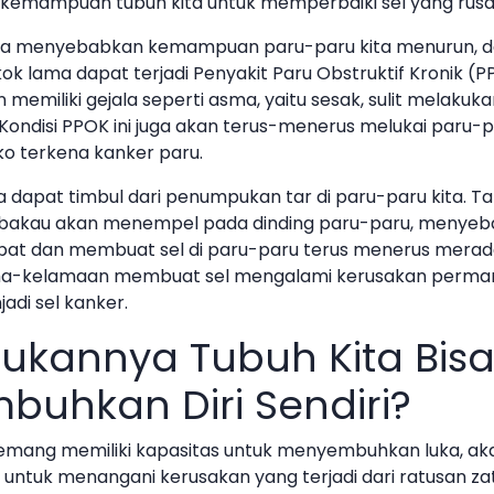
emampuan tubuh kita untuk memperbaiki sel yang rus
 juga menyebabkan kemampuan paru-paru kita menurun, 
k lama dapat terjadi Penyakit Paru Obstruktif Kronik (
memiliki gejala seperti asma, yaitu sesak, sulit melakuka
. Kondisi PPOK ini juga akan terus-menerus melukai paru-
ko terkena kanker paru.
a dapat timbul dari penumpukan tar di paru-paru kita. Tar
akau akan menempel pada dinding paru-paru, menyeba
mbat dan membuat sel di paru-paru terus menerus mera
lama-kelamaan membuat sel mengalami kerusakan perma
adi sel kanker.
Bukannya Tubuh Kita Bis
uhkan Diri Sendiri?
mang memiliki kapasitas untuk menyembuhkan luka, aka
p untuk menangani kerusakan yang terjadi dari ratusan z