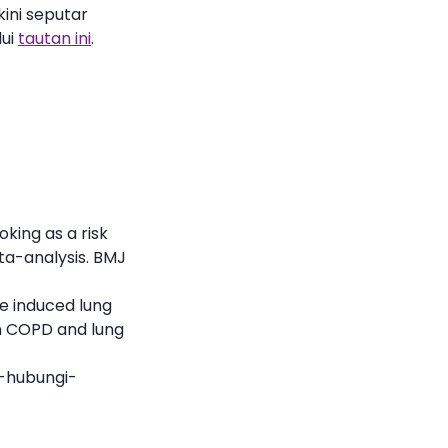
ini seputar
lui
tautan ini
.
king as a risk
ta-analysis. BMJ
ke induced lung
en COPD and lung
k-hubungi-