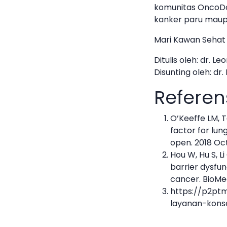
komunitas OncoDoc
kanker paru maup
Mari Kawan Sehat 
Ditulis oleh: dr. Le
Disunting oleh: dr
Referen
O’Keeffe LM, T
factor for lu
open. 2018 Oct 
Hou W, Hu S, L
barrier dysfun
cancer. BioMed
https://p2ptm
layanan-kons