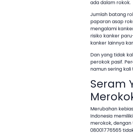
ada dalam rokok.
Jumlah batang rok
paparan asap roko
mengalami kanker
risiko kanker paru
kanker lainnya ka
Dan yang tidak ka
perokok pasif. Pe
namun sering kali 
Seram Y
Meroko
Merubahan kebias
Indonesia memilik
merokok, dengan t
08001776565 tidak