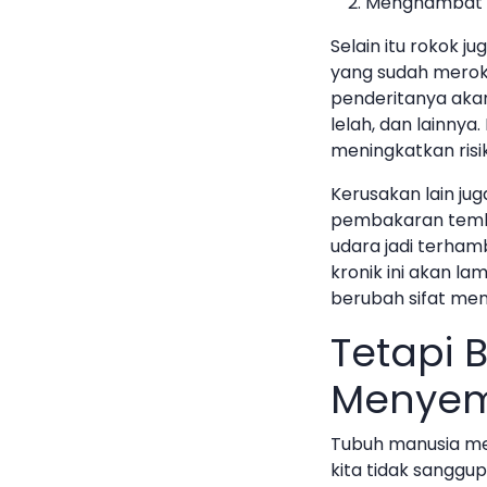
Menghambat k
Selain itu rokok
yang sudah meroko
penderitanya akan 
lelah, dan lainnya
meningkatkan risi
Kerusakan lain jug
pembakaran temb
udara jadi terha
kronik ini akan 
berubah sifat menj
Tetapi 
Menyemb
Tubuh manusia me
kita tidak sanggu