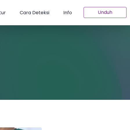
Unduh
tur
Cara Deteksi
Info