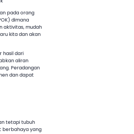
ak
dan pada orang
PPOK) dimana
n aktivitas, mudah
paru kita dan akan
 hasil dari
bkan aliran
dang. Peradangan
nen dan dapat
a
n tetapi tubuh
at berbahaya yang