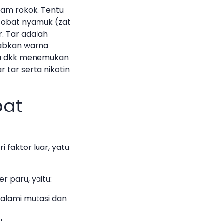
lam rokok. Tentu
i obat nyamuk (zat
r. Tar adalah
babkan warna
ma dkk menemukan
r tar serta nikotin
pat
 faktor luar, yatu
 paru, yaitu:
galami mutasi dan